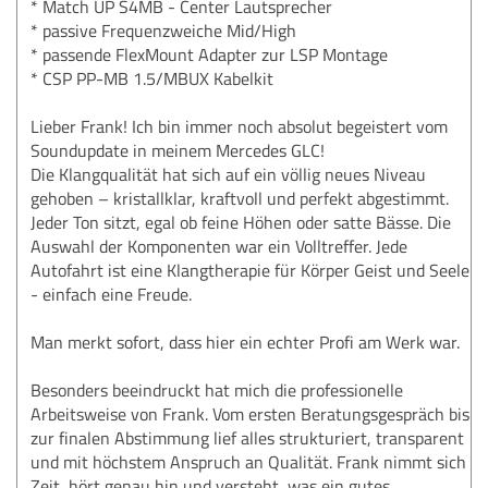
* Match UP S4MB - Center Lautsprecher
* passive Frequenzweiche Mid/High
* passende FlexMount Adapter zur LSP Montage
* CSP PP-MB 1.5/MBUX Kabelkit
Lieber Frank! Ich bin immer noch absolut begeistert vom
Soundupdate in meinem Mercedes GLC!
Die Klangqualität hat sich auf ein völlig neues Niveau
gehoben – kristallklar, kraftvoll und perfekt abgestimmt.
Jeder Ton sitzt, egal ob feine Höhen oder satte Bässe. Die
Auswahl der Komponenten war ein Volltreffer. Jede
Autofahrt ist eine Klangtherapie für Körper Geist und Seele
- einfach eine Freude.
Man merkt sofort, dass hier ein echter Profi am Werk war.
Besonders beeindruckt hat mich die professionelle
Arbeitsweise von Frank. Vom ersten Beratungsgespräch bis
zur finalen Abstimmung lief alles strukturiert, transparent
und mit höchstem Anspruch an Qualität. Frank nimmt sich
Zeit, hört genau hin und versteht, was ein gutes