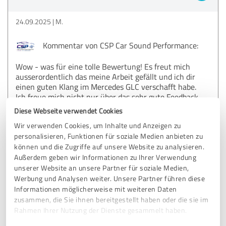
24.09.2025
M.
Kommentar von CSP Car Sound Performance:
Wow - was für eine tolle Bewertung! Es freut mich
ausserordentlich das meine Arbeit gefällt und ich dir
einen guten Klang im Mercedes GLC verschafft habe.
Ich freue mich nicht nur über das sehr gute Feedback,
sondern treibt mich auch weiterhin an entsprechende
Diese Webseite verwendet Cookies
Klangkonzepte umzusetzen.
Wir verwenden Cookies, um Inhalte und Anzeigen zu
personalisieren, Funktionen für soziale Medien anbieten zu
Ich bedanke mich und wünsche Dir weiterhin viele
schöne Stunden bei guter Musik in deinem Wagen
können und die Zugriffe auf unsere Website zu analysieren.
und allseits eine unfallfreie Fahrt.
Außerdem geben wir Informationen zu Ihrer Verwendung
unserer Website an unsere Partner für soziale Medien,
Werbung und Analysen weiter. Unsere Partner führen diese
Informationen möglicherweise mit weiteren Daten
5,00 von 5
zusammen, die Sie ihnen bereitgestellt haben oder die sie im
Rahmen Ihrer Nutzung der Dienste gesammelt haben.
SEHR GUT
Empfehlung