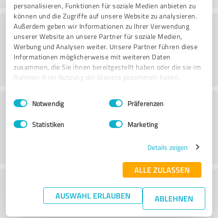
personalisieren, Funktionen für soziale Medien anbieten zu
können und die Zugriffe auf unsere Website zu analysieren.
Beratung
Außerdem geben wir Informationen zu Ihrer Verwendung
unserer Website an unsere Partner für soziale Medien,
Werbung und Analysen weiter. Unsere Partner führen diese
Informationen möglicherweise mit weiteren Daten
zusammen, die Sie ihnen bereitgestellt haben oder die sie im
Rahmen Ihrer Nutzung der Dienste gesammelt haben.
Einwilligungsauswahl
Impressum
|
Datenschutzbestimmungen
Kundenservice
Notwendig
Präferenzen
Statistiken
Marketing
Details zeigen
ALLE ZULASSEN
Wie beurteilen Sie das
AUSWAHL ERLAUBEN
Preis-/Leistungsverhältnis?
ABLEHNEN