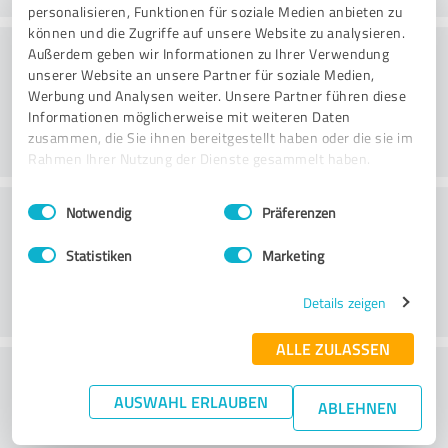
personalisieren, Funktionen für soziale Medien anbieten zu
können und die Zugriffe auf unsere Website zu analysieren.
Beratung
Außerdem geben wir Informationen zu Ihrer Verwendung
unserer Website an unsere Partner für soziale Medien,
Werbung und Analysen weiter. Unsere Partner führen diese
Informationen möglicherweise mit weiteren Daten
zusammen, die Sie ihnen bereitgestellt haben oder die sie im
Rahmen Ihrer Nutzung der Dienste gesammelt haben.
Einwilligungsauswahl
Impressum
|
Datenschutzbestimmungen
Kundenservice
Notwendig
Präferenzen
Statistiken
Marketing
Details zeigen
ALLE ZULASSEN
Wie beurteilen Sie das
AUSWAHL ERLAUBEN
Preis-/Leistungsverhältnis?
ABLEHNEN