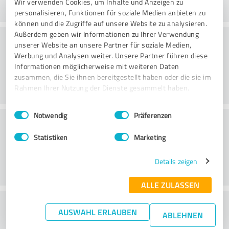
Wir verwenden Cookies, um Inhalte und Anzeigen zu
personalisieren, Funktionen für soziale Medien anbieten zu
können und die Zugriffe auf unsere Website zu analysieren.
Außerdem geben wir Informationen zu Ihrer Verwendung
Beratung
unserer Website an unsere Partner für soziale Medien,
Werbung und Analysen weiter. Unsere Partner führen diese
Informationen möglicherweise mit weiteren Daten
zusammen, die Sie ihnen bereitgestellt haben oder die sie im
Rahmen Ihrer Nutzung der Dienste gesammelt haben.
Einwilligungsauswahl
Impressum
|
Datenschutzbestimmungen
Notwendig
Präferenzen
Kundenservice
Statistiken
Marketing
Details zeigen
ALLE ZULASSEN
Wie beurteilen Sie das
AUSWAHL ERLAUBEN
ABLEHNEN
Preis-/Leistungsverhältnis?