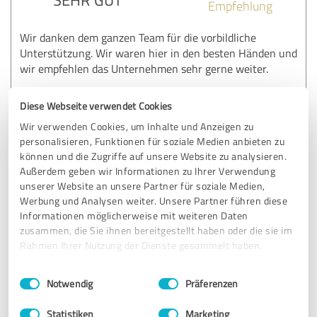
Empfehlung
Wir danken dem ganzen Team für die vorbildliche
Unterstützung. Wir waren hier in den besten Händen und
wir empfehlen das Unternehmen sehr gerne weiter.
Diese Webseite verwendet Cookies
Erfahrungsbericht & Bewertung zu:
Wir verwenden Cookies, um Inhalte und Anzeigen zu
Falk Immobilien
personalisieren, Funktionen für soziale Medien anbieten zu
können und die Zugriffe auf unsere Website zu analysieren.
31.12.2020
Richard H.
Außerdem geben wir Informationen zu Ihrer Verwendung
unserer Website an unsere Partner für soziale Medien,
Werbung und Analysen weiter. Unsere Partner führen diese
5,00 von 5
Informationen möglicherweise mit weiteren Daten
zusammen, die Sie ihnen bereitgestellt haben oder die sie im
SEHR GUT
Rahmen Ihrer Nutzung der Dienste gesammelt haben.
Empfehlung
Einwilligungsauswahl
Impressum
|
Datenschutzbestimmungen
Notwendig
Präferenzen
Besichtigungen wurden zeitnah vereinbart und die
gezeigten Objekte entsprachen ganz klar unseren
Statistiken
Marketing