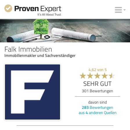
Falk Immobilien
Immobilienmakler und Sachverständiger
4,62
von
5
SEHR GUT
301
Bewertungen
davon sind
283
Bewertungen
aus
4
anderen Quellen