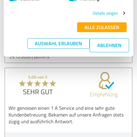
Vorstellungen. Der Aufwand hat sich gelohnt. Wir sind
glücklich so kurzfristig ein neues Zuhause gefunden zu
Details zeigen
haben.
ALLE ZULASSEN
Erfahrungsbericht & Bewertung zu:
Falk Immobilien
AUSWAHL ERLAUBEN
ABLEHNEN
25.12.2020
Jasmin S.
5,00 von 5
SEHR GUT
Empfehlung
Wir genossen einen 1 A Service und eine sehr gute
Kundenbetreuung. Bekamen auf unsere Anfragen stets
zügig und ausführlich Antwort.