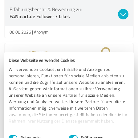
Erfahrungsbericht & Bewertung zu:
FANmart.de Follower / Likes
08.08.2026
Anonym
5,00 von 5
Diese Webseite verwendet Cookies
SEHR GUT
Empfehlung
Wir verwenden Cookies, um Inhalte und Anzeigen zu
personalisieren, Funktionen für soziale Medien anbieten zu
können und die Zugriffe auf unsere Website zu analysieren.
Alles wunderbar, vielen Dank.
Außerdem geben wir Informationen zu Ihrer Verwendung
unserer Website an unsere Partner für soziale Medien,
Werbung und Analysen weiter. Unsere Partner führen diese
Erfahrungsbericht & Bewertung zu:
Informationen möglicherweise mit weiteren Daten
FANmart.de Follower / Likes
zusammen, die Sie ihnen bereitgestellt haben oder die sie im
Rahmen Ihrer Nutzung der Dienste gesammelt haben.
07.08.2026
T.
Einwilligungsauswahl
Impressum
|
Datenschutzbestimmungen
Notwendig
Präferenzen