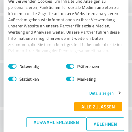
Wir verwenden Cookies, um Inhalte und Anzeigen zu
personalisieren, Funktionen für soziale Medien anbieten zu
können und die Zugriffe auf unsere Website zu analysieren.
Außerdem geben wir Informationen zu Ihrer Verwendung
Beratung
unserer Website an unsere Partner für soziale Medien,
Werbung und Analysen weiter. Unsere Partner führen diese
Informationen möglicherweise mit weiteren Daten
zusammen, die Sie ihnen bereitgestellt haben oder die sie im
Rahmen Ihrer Nutzung der Dienste gesammelt haben.
Einwilligungsauswahl
Impressum
|
Datenschutzbestimmungen
Notwendig
Präferenzen
Kundenservice
Statistiken
Marketing
Details zeigen
ALLE ZULASSEN
Wie beurteilen Sie das
AUSWAHL ERLAUBEN
ABLEHNEN
Preis-/Leistungsverhältnis?