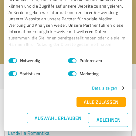
können und die Zugriffe auf unsere Website zu analysieren.
Außerdem geben wir Informationen zu Ihrer Verwendung
Bitte um Rückruf
* Erforderliche Angaben
unserer Website an unsere Partner für soziale Medien,
Werbung und Analysen weiter. Unsere Partner führen diese
Informationen möglicherweise mit weiteren Daten
Nachricht senden
zusammen, die Sie ihnen bereitgestellt haben oder die sie im
Rahmen Ihrer Nutzung der Dienste gesammelt haben.
Ich stimme den
Datenschutzbestimmungen
zu.
Einwilligungsauswahl
Impressum
|
Datenschutzbestimmungen
Notwendig
Präferenzen
Statistiken
Marketing
Profil aktiv seit 04.11.2016 |
Letzte Aktualisierung: 04.08.2026
|
Profil
melden
Details zeigen
Erfahrungen zu weiteren
ALLE ZULASSEN
Anbietern aus dem Bereich Hotels
& Unterkünfte
AUSWAHL ERLAUBEN
ABLEHNEN
Landvilla Romantika