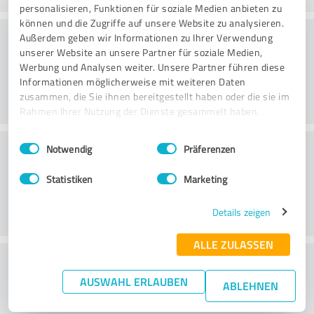
personalisieren, Funktionen für soziale Medien anbieten zu
können und die Zugriffe auf unsere Website zu analysieren.
Beratung
Außerdem geben wir Informationen zu Ihrer Verwendung
unserer Website an unsere Partner für soziale Medien,
Werbung und Analysen weiter. Unsere Partner führen diese
Informationen möglicherweise mit weiteren Daten
zusammen, die Sie ihnen bereitgestellt haben oder die sie im
Rahmen Ihrer Nutzung der Dienste gesammelt haben.
Einwilligungsauswahl
Impressum
|
Datenschutzbestimmungen
Kundenservice
Notwendig
Präferenzen
Statistiken
Marketing
Details zeigen
ALLE ZULASSEN
Wie beurteilen Sie das
AUSWAHL ERLAUBEN
Preis-/Leistungsverhältnis?
ABLEHNEN