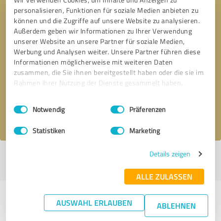
personalisieren, Funktionen für soziale Medien anbieten zu
können und die Zugriffe auf unsere Website zu analysieren.
Außerdem geben wir Informationen zu Ihrer Verwendung
unserer Website an unsere Partner für soziale Medien,
Werbung und Analysen weiter. Unsere Partner führen diese
Informationen möglicherweise mit weiteren Daten
Bitte um Rückruf
* Erforderliche Angaben
zusammen, die Sie ihnen bereitgestellt haben oder die sie im
Rahmen Ihrer Nutzung der Dienste gesammelt haben.
Nachricht senden
Einwilligungsauswahl
Impressum
|
Datenschutzbestimmungen
Notwendig
Präferenzen
Ich stimme den
Datenschutzbestimmungen
zu.
Statistiken
Marketing
Details zeigen
Profil aktiv seit 23.02.2024 |
Letzte Aktualisierung: 23.02.2024
|
Profil
melden
ALLE ZULASSEN
Erfahrungen zu weiteren
AUSWAHL ERLAUBEN
ABLEHNEN
Anbietern aus dem Bereich Beauty