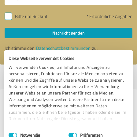
Bitte um Rückruf
* Erforderliche Angaben
Nachricht senden
Ich stimme den
Datenschutzbestimmungen
zu.
Diese Webseite verwendet Cookies
Wir verwenden Cookies, um Inhalte und Anzeigen zu
personalisieren, Funktionen für soziale Medien anbieten zu
Profil aktiv seit 26.08.2019 |
Letzte Aktualisierung: 24.06.2026
|
Profil
können und die Zugriffe auf unsere Website zu analysieren.
melden
Außerdem geben wir Informationen zu Ihrer Verwendung
unserer Website an unsere Partner für soziale Medien,
Werbung und Analysen weiter. Unsere Partner führen diese
Erfahrungen zu weiteren
Informationen möglicherweise mit weiteren Daten
Anbietern aus dem Bereich
zusammen, die Sie ihnen bereitgestellt haben oder die sie im
Architektur
Rahmen Ihrer Nutzung der Dienste gesammelt haben.
Einwilligungsauswahl
Impressum
|
Datenschutzbestimmungen
jonatan
Notwendig
Präferenzen