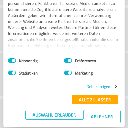
personalisieren, Funktionen für soziale Medien anbieten zu
können und die Zugriffe auf unsere Website zu analysieren.
Qualität
Außerdem geben wir Informationen zu Ihrer Verwendung
unserer Website an unsere Partner für soziale Medien,
Werbung und Analysen weiter. Unsere Partner führen diese
Informationen möglicherweise mit weiteren Daten
zusammen, die Sie ihnen bereitgestellt haben oder die sie im
Rahmen Ihrer Nutzung der Dienste gesammelt haben.
Einwilligungsauswahl
Impressum
|
Datenschutzbestimmungen
Kundenservice
Notwendig
Präferenzen
Statistiken
Marketing
Details zeigen
ALLE ZULASSEN
Wie beurteilen Sie das
AUSWAHL ERLAUBEN
Preis-/Leistungsverhältnis?
ABLEHNEN