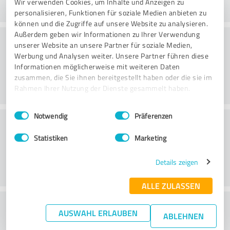
Wir verwenden Cookies, um Inhalte und Anzeigen zu
personalisieren, Funktionen für soziale Medien anbieten zu
können und die Zugriffe auf unsere Website zu analysieren.
Außerdem geben wir Informationen zu Ihrer Verwendung
Beratung
unserer Website an unsere Partner für soziale Medien,
Werbung und Analysen weiter. Unsere Partner führen diese
Informationen möglicherweise mit weiteren Daten
zusammen, die Sie ihnen bereitgestellt haben oder die sie im
Rahmen Ihrer Nutzung der Dienste gesammelt haben.
Einwilligungsauswahl
Impressum
|
Datenschutzbestimmungen
Notwendig
Präferenzen
Kundenservice
Statistiken
Marketing
Details zeigen
ALLE ZULASSEN
Wie beurteilen Sie das
AUSWAHL ERLAUBEN
ABLEHNEN
Preis-/Leistungsverhältnis?