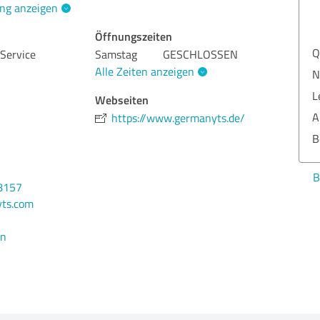
ng anzeigen
Öffnungszeiten
Qua
Service
Samstag
GESCHLOSSEN
Alle Zeiten anzeigen
Nut
Lei
Webseiten
Aus
https://www.germanyts.de/
Ber
Bew
8157
ts.com
en