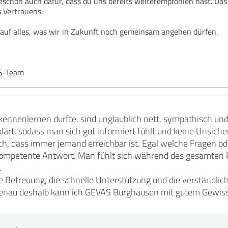
schön auch dafür, dass du uns bereits weiterempfohlen hast. Das
 Vertrauens.
auf alles, was wir in Zukunft noch gemeinsam angehen dürfen.
S-Team
zt kennenlernen durfte, sind unglaublich nett, sympathisch und
klärt, sodass man sich gut informiert fühlt und keine Unsiche
ch, dass immer jemand erreichbar ist. Egal welche Fragen 
 kompetente Antwort. Man fühlt sich während des gesamten P
.
he Betreuung, die schnelle Unterstützung und die verständli
Genau deshalb kann ich GEVAS Burghausen mit gutem Gewiss