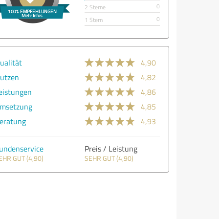
0
2 Sterne
0
1 Stern
ualität
4,90
utzen
4,82
eistungen
4,86
msetzung
4,85
eratung
4,93
undenservice
Preis / Leistung
EHR GUT (4,90)
SEHR GUT (4,90)