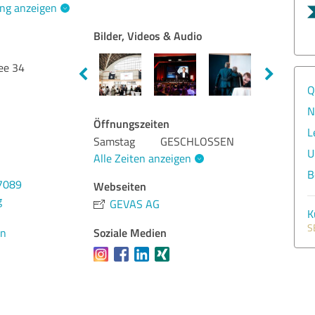
ng anzeigen
Bilder, Videos & Audio
ee 34
Q
N
Öffnungszeiten
L
Samstag
GESCHLOSSEN
U
Alle Zeiten anzeigen
B
7089
Webseiten
g
GEVAS AG
K
S
Soziale Medien
en