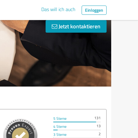
Das will ich auch
Einloggen
Jetzt kontaktieren
131
5 Sterne
13
4 Sterne
2
3 Sterne