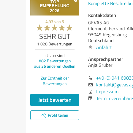
Komplette Beschreibu
Kontaktdaten
4,93
von
5
GEVAS AG
Clermont-Ferrand-All
SEHR GUT
93049 Regensburg
Deutschland
1.028
Bewertungen
Anfahrt
davon sind
Ansprechpartner
882
Bewertungen
Anja Gruber
aus
36
anderen Quellen
+49 (0) 941 6983
Zur Echtheit der
Bewertungen
kontakt@gevas.a
Impressum
Termin vereinbar
Jetzt bewerten
Profil teilen