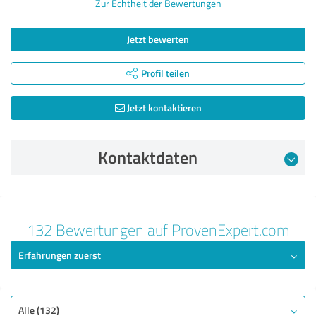
Zur Echtheit der Bewertungen
Jetzt bewerten
Profil teilen
Jetzt kontaktieren
Kontaktdaten
Bewertung vom 02.09.2025
132 Bewertungen auf ProvenExpert.com
5,00 von 5
Erfahrungen zuerst
SEHR GUT
Empfehlung
Qualität
Alle (132)