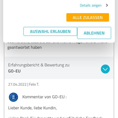
Details zeigen
GUT
Empfehlung
ALLE ZULASSEN
Das Verfahren zur Unternehmensgründung ist sehr schnell.
Nachdem ich den Vertrag unterzeichnet hatte, war das
AUSWAHL ERLAUBEN
ABLEHNEN
Unternehmen in etwa 2 Wochen fertig. Ich war
beeindruckt, dass sie auf alle meine Fragen und E-Mails
geantwortet haben
Erfahrungsbericht & Bewertung zu:
GO-EU
27.04.2022
Felix T.
Kommentar von GO-EU :
Lieber Kunde, liebe Kundin,