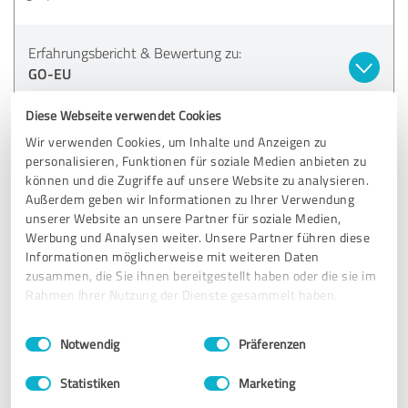
Erfahrungsbericht & Bewertung zu:
GO-EU
Diese Webseite verwendet Cookies
12.05.2022
Rober T.
Wir verwenden Cookies, um Inhalte und Anzeigen zu
personalisieren, Funktionen für soziale Medien anbieten zu
Kommentar von GO-EU :
können und die Zugriffe auf unsere Website zu analysieren.
Außerdem geben wir Informationen zu Ihrer Verwendung
Lieber Kunde, liebe Kundin,
unserer Website an unsere Partner für soziale Medien,
vielen Dank für das nette und ausführliche Feedback.
Werbung und Analysen weiter. Unsere Partner führen diese
Es freut uns sehr, dass Sie mit unserer Dienstleistung
Informationen möglicherweise mit weiteren Daten
zufrieden sind.
zusammen, die Sie ihnen bereitgestellt haben oder die sie im
Rahmen Ihrer Nutzung der Dienste gesammelt haben.
Viele Grüße
Ihr GO EU Team
Einwilligungsauswahl
Impressum
|
Datenschutzbestimmungen
Notwendig
Präferenzen
Statistiken
Marketing
4,40 von 5