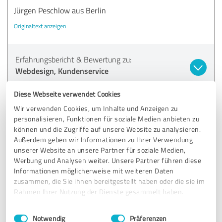
Jürgen Peschlow aus Berlin
Originaltext anzeigen
Erfahrungsbericht & Bewertung zu:
Webdesign, Kundenservice
Diese Webseite verwendet Cookies
04.07.2019
Jürgen Peschlow aus B.
Wir verwenden Cookies, um Inhalte und Anzeigen zu
personalisieren, Funktionen für soziale Medien anbieten zu
5,00 von 5
können und die Zugriffe auf unsere Website zu analysieren.
Außerdem geben wir Informationen zu Ihrer Verwendung
SEHR GUT
unserer Website an unsere Partner für soziale Medien,
Empfehlung
Werbung und Analysen weiter. Unsere Partner führen diese
Informationen möglicherweise mit weiteren Daten
Mein angefangenes Website-Projekt wurde sehr
zusammen, die Sie ihnen bereitgestellt haben oder die sie im
professionell fertig gestellt.
Rahmen Ihrer Nutzung der Dienste gesammelt haben.
Einwilligungsauswahl
Impressum
|
Datenschutzbestimmungen
Notwendig
Präferenzen