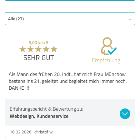
SEHR GUT
Empfehlung
Qualität
Alle (27)
Nutzen
Leistungen
5,00 von 5
Umsetzung
Beratung
SEHR GUT
Empfehlung
Bewertung anzeigen
Als Mann des frühen 20. Jhdt.. hat mich Frau Münchow
bestens ins 21. geleitet und begleitet mich immer noch.
DANKE !!!
Erfahrungsbericht & Bewertung zu:
Webdesign, Kundenservice
16.02.2026
christof w.