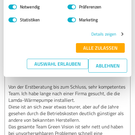
und wir werden weiterhin daran arbeiten, unsere
Einwilligungsauswahl
Impressum
|
Datenschutzbestimmungen
Notwendig
Präferenzen
Dienstleistungen auf einem hohen Niveau zu halten.
Sollten Sie zukünftig weitere Fragen oder Anliegen
Statistiken
Marketing
haben, zögern Sie bitte nicht, sich an uns zu wenden.
Liebe Grüße,
Ihr Team von Green Vision
Details zeigen
ALLE ZULASSEN
5,00 von 5
AUSWAHL ERLAUBEN
ABLEHNEN
SEHR GUT
Empfehlung
Von der Erstberatung bis zum Schluss, sehr kompetentes
Team. Ich habe lange nach einer Firma gesucht, die die
Lamda-Wärmepumpe installiert.
Diese ist an sich zwar etwas teurer, aber auf die Jahre
gesehen durch die Betriebskosten deutlich günstiger als
andere von bekannten Herstellern.
Das gesamte Team Green Vision ist sehr nett und haben
bei unvorhersehbaren Problemen schnell eine