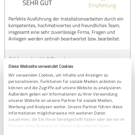
SEHR GUT
Empfehlung
Perfekte Ausführung der Installationsarbeiten durch ein
kompetentes, hochmotiviertes und freundliches Team;
insgesamt eine sehr zuverlässige Firma, Fragen und
Anliegen werden zeitnah beantwortet bzw. bearbeitet.
Erfahrungsbericht & Bewertung zu:
Green Vision Germany GmbH
Diese Webseite verwendet Cookies
Wir verwenden Cookies, um Inhalte und Anzeigen zu
10.03.2026
K.
personalisieren, Funktionen für soziale Medien anbieten zu
können und die Zugriffe auf unsere Website zu analysieren.
Außerdem geben wir Informationen zu Ihrer Verwendung
Kommentar von Green Vision Germany GmbH:
unserer Website an unsere Partner für soziale Medien,
Werbung und Analysen weiter. Unsere Partner führen diese
Guten Tag Herr Kändler,
Informationen möglicherweise mit weiteren Daten
vielen Dank für Ihre positive Bewertung!
zusammen, die Sie ihnen bereitgestellt haben oder die sie im
Wir freuen uns zu hören, dass Sie mit der Ausführung
der Installationsarbeiten und dem Service unseres
Rahmen Ihrer Nutzung der Dienste gesammelt haben.
Teams zufrieden sind. Ihr Feedback ist uns wichtig,