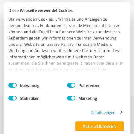
Diese Webseite verwendet Cookies
Erfahrungen zu weiteren
Wir verwenden Cookies, um Inhalte und Anzeigen zu
Anbietern aus dem Bereich Hotels
personalisieren, Funktionen für soziale Medien anbieten zu
können und die Zugriffe auf unsere Website zu analysieren.
& Unterkünfte
Außerdem geben wir Informationen zu Ihrer Verwendung
unserer Website an unsere Partner für soziale Medien,
Landhaus Kirchgasser
Werbung und Analysen weiter. Unsere Partner führen diese
Informationen möglicherweise mit weiteren Daten
zusammen, die Sie ihnen bereitgestellt haben oder die sie im
245 Bewertungen
Rahmen Ihrer Nutzung der Dienste gesammelt haben.
Einwilligungsauswahl
Impressum
|
Datenschutzbestimmungen
Notwendig
Präferenzen
Statistiken
Marketing
Details zeigen
Mehr Transparenz und Sicherheit bei der
Expertensuche
ALLE ZULASSEN