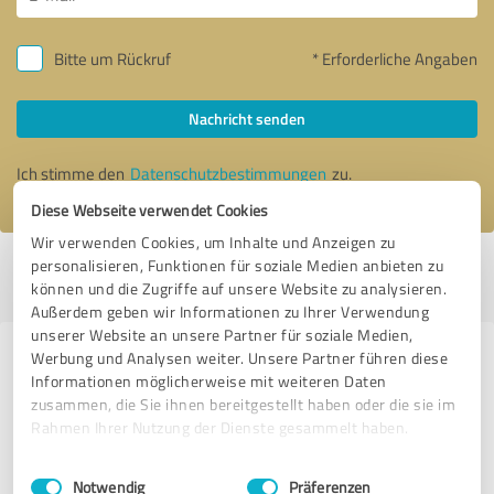
Bitte um Rückruf
* Erforderliche Angaben
Nachricht senden
Ich stimme den
Datenschutzbestimmungen
zu.
Diese Webseite verwendet Cookies
Wir verwenden Cookies, um Inhalte und Anzeigen zu
personalisieren, Funktionen für soziale Medien anbieten zu
Profil aktiv seit 09.05.2017 |
Letzte Aktualisierung: 05.08.2026
|
Profil
können und die Zugriffe auf unsere Website zu analysieren.
melden
Außerdem geben wir Informationen zu Ihrer Verwendung
unserer Website an unsere Partner für soziale Medien,
Werbung und Analysen weiter. Unsere Partner führen diese
Erfahrungen zu weiteren
Informationen möglicherweise mit weiteren Daten
Anbietern aus dem Bereich Jagd- &
zusammen, die Sie ihnen bereitgestellt haben oder die sie im
Schießsport
Rahmen Ihrer Nutzung der Dienste gesammelt haben.
Einwilligungsauswahl
Impressum
|
Datenschutzbestimmungen
Traditioneller Bogenparcours Hohenlohe - Eberhard Mugler
Notwendig
Präferenzen