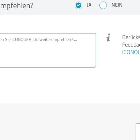
empfehlen?
JA
NEIN
Berücks
Feedbac
iCONQU