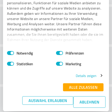
personalisieren, Funktionen für soziale Medien anbieten zu
können und die Zugriffe auf unsere Website zu analysieren.
Beratung
Außerdem geben wir Informationen zu Ihrer Verwendung
unserer Website an unsere Partner für soziale Medien,
Werbung und Analysen weiter. Unsere Partner führen diese
Informationen möglicherweise mit weiteren Daten
zusammen, die Sie ihnen bereitgestellt haben oder die sie im
Rahmen Ihrer Nutzung der Dienste gesammelt haben.
Einwilligungsauswahl
Impressum
|
Datenschutzbestimmungen
Kundenservice
Notwendig
Präferenzen
Statistiken
Marketing
Details zeigen
ALLE ZULASSEN
Wie beurteilen Sie das
AUSWAHL ERLAUBEN
Preis-/Leistungsverhältnis?
ABLEHNEN