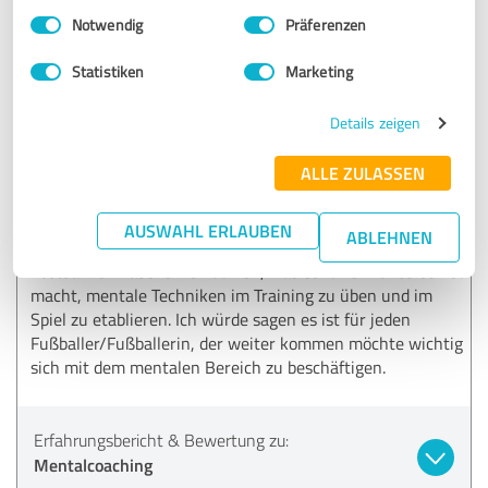
Einwilligungsauswahl
Impressum
|
Datenschutzbestimmungen
4,80 von 5
Notwendig
Präferenzen
SEHR GUT
Statistiken
Marketing
Empfehlung
Details zeigen
In meinem ersten Jahr in der 1. Bundesliga ahnte ich, was
für Herausforderungen mental auf mich zukommen
ALLE ZULASSEN
würden. Ich habe mich dafür entschieden mit Julius im
mentalen Bereich zusammenzuarbeiten, da ich meine
mentalen Skills besonders unter Leistungsdruck stärken
AUSWAHL ERLAUBEN
ABLEHNEN
wollte. Für mich war die Arbeit an mir selbst unglaublich
kostbar. Ich habe lernen dürfen, was es für ein Unterschied
macht, mentale Techniken im Training zu üben und im
Spiel zu etablieren. Ich würde sagen es ist für jeden
Fußballer/Fußballerin, der weiter kommen möchte wichtig
sich mit dem mentalen Bereich zu beschäftigen.
Erfahrungsbericht & Bewertung zu:
Mentalcoaching