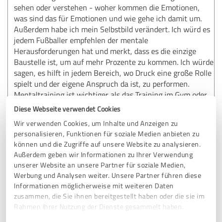
sehen oder verstehen - woher kommen die Emotionen,
was sind das für Emotionen und wie gehe ich damit um.
Außerdem habe ich mein Selbstbild verändert. Ich würd es
jedem Fußballer empfehlen der mentale
Herausforderungen hat und merkt, dass es die einzige
Baustelle ist, um auf mehr Prozente zu kommen. Ich würde
sagen, es hilft in jedem Bereich, wo Druck eine große Rolle
spielt und der eigene Anspruch da ist, zu performen.
Mentaltraining ist wichtiger als das Training im Gym oder
auf Dem Platz, weil wenn der Kopf nicht frei ist, dann wirst
Diese Webseite verwendet Cookies
du nie das Potential abrufen können was du hast. Für mich
Wir verwenden Cookies, um Inhalte und Anzeigen zu
ist es der wichtigste Baustein überhaupt geworden.
personalisieren, Funktionen für soziale Medien anbieten zu
können und die Zugriffe auf unsere Website zu analysieren.
Außerdem geben wir Informationen zu Ihrer Verwendung
Erfahrungsbericht & Bewertung zu:
unserer Website an unsere Partner für soziale Medien,
Mentalcoaching
Werbung und Analysen weiter. Unsere Partner führen diese
Informationen möglicherweise mit weiteren Daten
zusammen, die Sie ihnen bereitgestellt haben oder die sie im
28.03.2026
Leon K.
Rahmen Ihrer Nutzung der Dienste gesammelt haben.