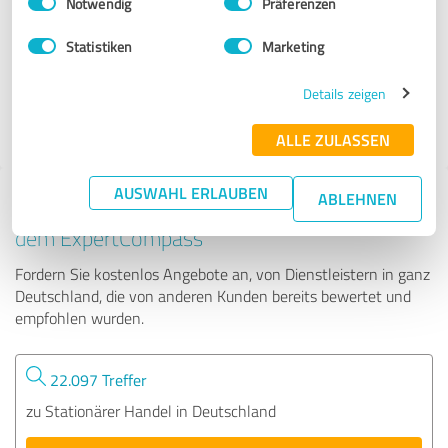
Notwendig
Präferenzen
Betten Tenhaeff GmbH
Statistiken
Marketing
38 Bewertungen
Details zeigen
4.76 von 5
ALLE ZULASSEN
AUSWAHL ERLAUBEN
ABLEHNEN
Tipp: Die passenden Experten finden - mit
dem ExpertCompass
Fordern Sie kostenlos Angebote an, von Dienstleistern in ganz
Deutschland, die von anderen Kunden bereits bewertet und
empfohlen wurden.
22.097 Treffer
zu Stationärer Handel in Deutschland