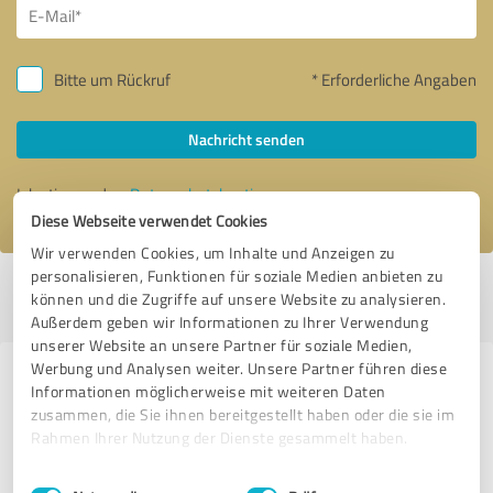
Bitte um Rückruf
* Erforderliche Angaben
Nachricht senden
Ich stimme den
Datenschutzbestimmungen
zu.
Diese Webseite verwendet Cookies
Wir verwenden Cookies, um Inhalte und Anzeigen zu
personalisieren, Funktionen für soziale Medien anbieten zu
Profil aktiv seit 11.02.2016 |
Letzte Aktualisierung: 10.07.2026
|
Profil
können und die Zugriffe auf unsere Website zu analysieren.
melden
Außerdem geben wir Informationen zu Ihrer Verwendung
unserer Website an unsere Partner für soziale Medien,
Werbung und Analysen weiter. Unsere Partner führen diese
Erfahrungen zu weiteren
Informationen möglicherweise mit weiteren Daten
Anbietern aus dem Bereich
zusammen, die Sie ihnen bereitgestellt haben oder die sie im
Rahmen Ihrer Nutzung der Dienste gesammelt haben.
Stationärer Handel
Einwilligungsauswahl
Impressum
|
Datenschutzbestimmungen