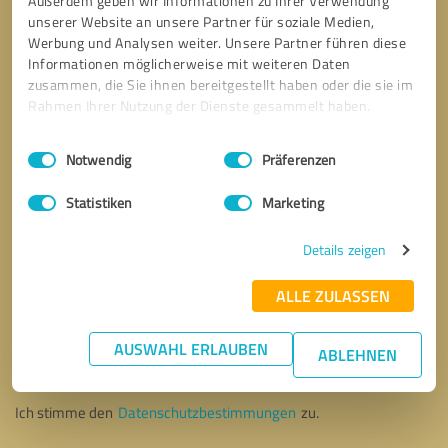
Außerdem geben wir Informationen zu Ihrer Verwendung
unserer Website an unsere Partner für soziale Medien,
Werbung und Analysen weiter. Unsere Partner führen diese
Informationen möglicherweise mit weiteren Daten
zusammen, die Sie ihnen bereitgestellt haben oder die sie im
Rahmen Ihrer Nutzung der Dienste gesammelt haben.
Einwilligungsauswahl
Impressum
|
Datenschutzbestimmungen
Notwendig
Präferenzen
Statistiken
Marketing
Details zeigen
ALLE ZULASSEN
Bitte um Rückruf
* Erforderliche Angaben
AUSWAHL ERLAUBEN
ABLEHNEN
Nachricht senden
Ich stimme den
Datenschutzbestimmungen
zu.