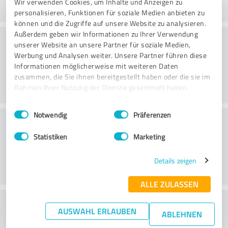
Wir verwenden Cookies, um Inhalte und Anzeigen zu
personalisieren, Funktionen für soziale Medien anbieten zu
können und die Zugriffe auf unsere Website zu analysieren.
Außerdem geben wir Informationen zu Ihrer Verwendung
Beratung
unserer Website an unsere Partner für soziale Medien,
Werbung und Analysen weiter. Unsere Partner führen diese
Informationen möglicherweise mit weiteren Daten
zusammen, die Sie ihnen bereitgestellt haben oder die sie im
Rahmen Ihrer Nutzung der Dienste gesammelt haben.
Einwilligungsauswahl
Impressum
|
Datenschutzbestimmungen
Notwendig
Präferenzen
Kundenservice
Statistiken
Marketing
Details zeigen
ALLE ZULASSEN
Wie beurteilen Sie das
AUSWAHL ERLAUBEN
ABLEHNEN
Preis-/Leistungsverhältnis?