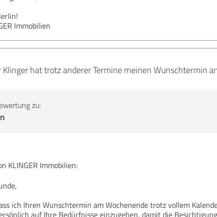
erlin!
NGER Immobilien
rr Klinger hat trotz anderer Termine meinen Wunschtermin
ewertung zu:
en
n KLINGER Immobilien:
Kunde,
dass ich Ihren Wunschtermin am Wochenende trotz vollem Kalender
 persönlich auf Ihre Bedürfnisse einzugehen, damit die Besichtigun