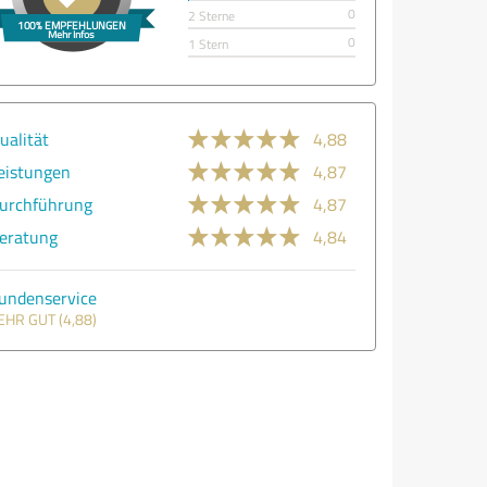
0
2 Sterne
0
1 Stern
ualität
4,88
eistungen
4,87
urchführung
4,87
eratung
4,84
undenservice
EHR GUT (4,88)