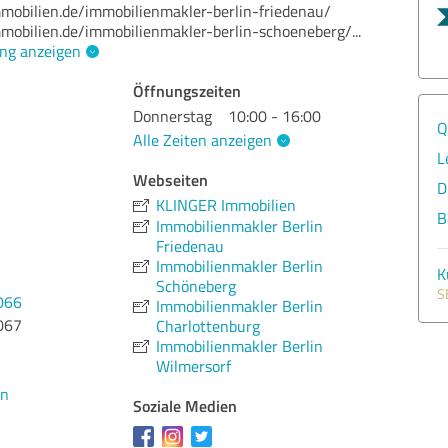
mmobilien.de/immobilienmakler-berlin-friedenau/
mmobilien.de/immobilienmakler-berlin-schoeneberg/
...
ng anzeigen
Öffnungszeiten
Donnerstag
10:00 - 16:00
Q
Alle Zeiten anzeigen
L
Webseiten
D
KLINGER Immobilien
B
Immobilienmakler Berlin
Friedenau
Immobilienmakler Berlin
K
Schöneberg
S
066
Immobilienmakler Berlin
067
Charlottenburg
Immobilienmakler Berlin
Wilmersorf
en
Soziale Medien