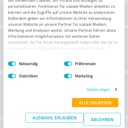
Wir verwenden Cookies, um Inhalte und Anzeigen zu
personalisieren, Funktionen für soziale Medien anbieten zu
können und die Zugriffe auf unsere Website zu analysieren.
Außerdem geben wir Informationen zu Ihrer Verwendung
unserer Website an unsere Partner für soziale Medien,
Werbung und Analysen weiter. Unsere Partner führen diese
Beratung
Informationen möglicherweise mit weiteren Daten
zusammen, die Sie ihnen bereitgestellt haben oder die sie im
Rahmen Ihrer Nutzung der Dienste gesammelt haben.
Einwilligungsauswahl
Impressum
|
Datenschutzbestimmungen
Notwendig
Präferenzen
Statistiken
Marketing
Kundenservice
Details zeigen
ALLE ZULASSEN
AUSWAHL ERLAUBEN
ABLEHNEN
Wie beurteilen Sie das