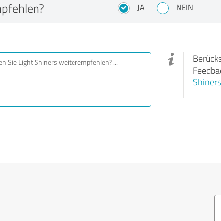
mpfehlen?
JA
NEIN
Berücks
Feedbac
Shiners