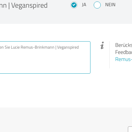
n | Veganspired
JA
NEIN
Berücks
Feedbac
Remus-