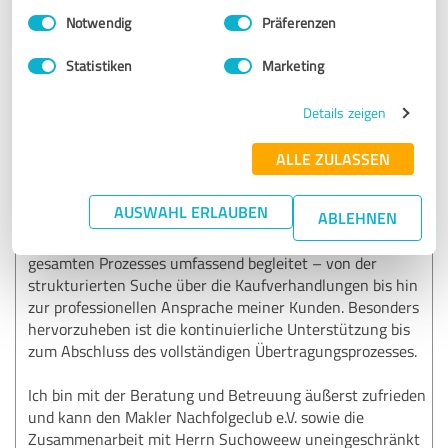
Einwilligungsauswahl
Impressum
|
Datenschutzbestimmungen
Notwendig
Präferenzen
5,00 von 5
Statistiken
Marketing
SEHR GUT
Empfehlung
Details zeigen
Ich habe mit dem Makler Nachfolgeclub e.V. sehr gute
ALLE ZULASSEN
Erfahrungen gemacht. Durch die kompetente und
engagierte Unterstützung von Herrn Thomas Suchoweew
AUSWAHL ERLAUBEN
ABLEHNEN
konnte ich einen passenden Nachfolger für meinen
Bestand finden. Herr Suchoweew hat mich während des
gesamten Prozesses umfassend begleitet – von der
strukturierten Suche über die Kaufverhandlungen bis hin
zur professionellen Ansprache meiner Kunden. Besonders
hervorzuheben ist die kontinuierliche Unterstützung bis
zum Abschluss des vollständigen Übertragungsprozesses.
Ich bin mit der Beratung und Betreuung äußerst zufrieden
und kann den Makler Nachfolgeclub e.V. sowie die
Zusammenarbeit mit Herrn Suchoweew uneingeschränkt