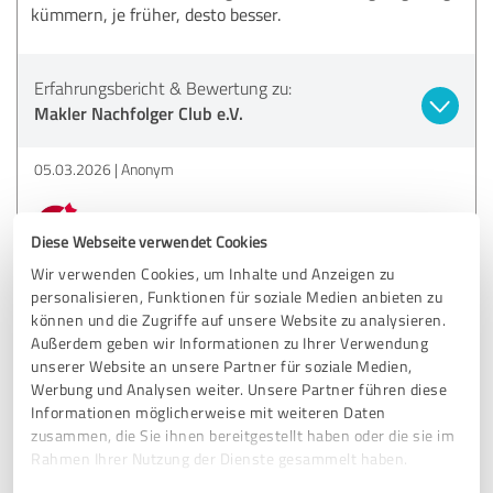
kümmern, je früher, desto besser.
Erfahrungsbericht & Bewertung zu:
Makler Nachfolger Club e.V.
05.03.2026
Anonym
Kommentar von Makler Nachfolger Club e.V.:
Diese Webseite verwendet Cookies
Vielen Dank für Ihr Feedback und die positive
Wir verwenden Cookies, um Inhalte und Anzeigen zu
Bewertung von 4,2. Sie haben einen wichtigen Punkt
personalisieren, Funktionen für soziale Medien anbieten zu
angesprochen: Die rechtzeitige Planung der Nachfolge
können und die Zugriffe auf unsere Website zu analysieren.
ist entscheidend. Wir freuen uns zu hören, dass Sie
Außerdem geben wir Informationen zu Ihrer Verwendung
diese Sichtweise teilen und andere dazu ermutigen,
unserer Website an unsere Partner für soziale Medien,
frühzeitig zu handeln. Wenn Sie weitere Anregungen
Werbung und Analysen weiter. Unsere Partner führen diese
oder spezifische Anfragen haben, lassen Sie es uns
Informationen möglicherweise mit weiteren Daten
bitte wissen. Wir sind stets bestrebt, unseren Service
zusammen, die Sie ihnen bereitgestellt haben oder die sie im
zu verbessern.
Rahmen Ihrer Nutzung der Dienste gesammelt haben.
Ihr Makler Nachfolger Club