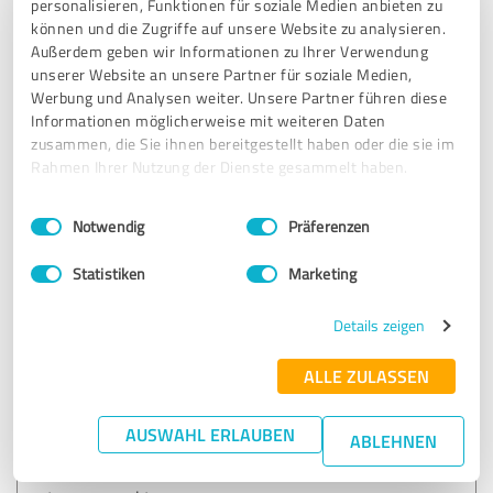
personalisieren, Funktionen für soziale Medien anbieten zu
5,00 von 5
können und die Zugriffe auf unsere Website zu analysieren.
Außerdem geben wir Informationen zu Ihrer Verwendung
SEHR GUT
unserer Website an unsere Partner für soziale Medien,
Empfehlung
Werbung und Analysen weiter. Unsere Partner führen diese
Informationen möglicherweise mit weiteren Daten
Ich habe das große Glück, in meiner Meisterschule von
zusammen, die Sie ihnen bereitgestellt haben oder die sie im
einem Dozenten unterrichtet zu werden, der nicht nur
Rahmen Ihrer Nutzung der Dienste gesammelt haben.
fachlich auf höchstem Niveau ist, sondern auch menschlich
absolut überzeugt. Seine enorme Kompetenz und sein
Einwilligungsauswahl
Impressum
|
Datenschutzbestimmungen
Notwendig
Präferenzen
tiefes Fachwissen beeindrucken mich jedes Mal aufs Neue.
Egal wie komplex ein Thema ist – er schafft es, es
Statistiken
Marketing
verständlich, praxisnah und mit Begeisterung zu
vermitteln.
Details zeigen
Besonders schätze ich seine klare Struktur im Unterricht
ALLE ZULASSEN
und seine Fähigkeit, auf individuelle Fragen einzugehen,
ohne dabei den roten Faden zu verlieren. Man merkt sofort,
dass er selbst aus der Praxis kommt und nicht nur
AUSWAHL ERLAUBEN
ABLEHNEN
theoretisch, sondern mit echter Erfahrung unterrichtet.
Durch seine motivierende Art hat er bei mir das Interesse