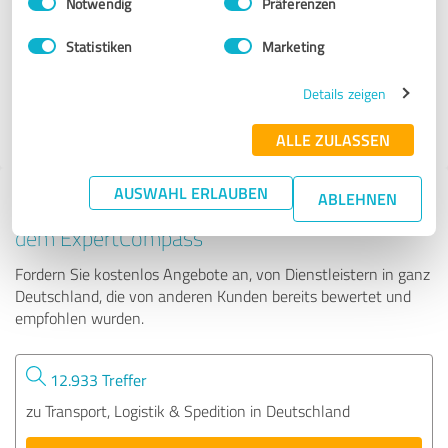
Notwendig
Präferenzen
ETE Logistik GmbH
Statistiken
Marketing
103 Bewertungen
Details zeigen
ALLE ZULASSEN
AUSWAHL ERLAUBEN
ABLEHNEN
Tipp: Die passenden Experten finden - mit
dem ExpertCompass
Fordern Sie kostenlos Angebote an, von Dienstleistern in ganz
Deutschland, die von anderen Kunden bereits bewertet und
empfohlen wurden.
12.933 Treffer
zu Transport, Logistik & Spedition in Deutschland