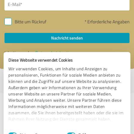
Bitte um Rückruf
* Erforderliche Angaben
Nachricht senden
Ich stimme den
Datenschutzbestimmungen
zu.
Diese Webseite verwendet Cookies
Wir verwenden Cookies, um Inhalte und Anzeigen zu
personalisieren, Funktionen für soziale Medien anbieten zu
Profil aktiv seit 08.08.2024 |
Letzte Aktualisierung: 08.08.2024
|
Profil
können und die Zugriffe auf unsere Website zu analysieren.
melden
Außerdem geben wir Informationen zu Ihrer Verwendung
unserer Website an unsere Partner für soziale Medien,
Werbung und Analysen weiter. Unsere Partner führen diese
Erfahrungen zu weiteren
Informationen möglicherweise mit weiteren Daten
Anbietern aus dem Bereich
zusammen, die Sie ihnen bereitgestellt haben oder die sie im
Rahmen Ihrer Nutzung der Dienste gesammelt haben.
Transport, Logistik & Spedition
Einwilligungsauswahl
Impressum
|
Datenschutzbestimmungen