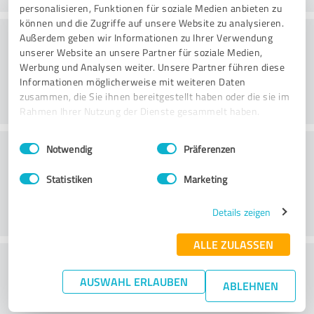
personalisieren, Funktionen für soziale Medien anbieten zu
können und die Zugriffe auf unsere Website zu analysieren.
Beratung
Außerdem geben wir Informationen zu Ihrer Verwendung
unserer Website an unsere Partner für soziale Medien,
Werbung und Analysen weiter. Unsere Partner führen diese
Informationen möglicherweise mit weiteren Daten
zusammen, die Sie ihnen bereitgestellt haben oder die sie im
Rahmen Ihrer Nutzung der Dienste gesammelt haben.
Einwilligungsauswahl
Impressum
|
Datenschutzbestimmungen
Kundenservice
Notwendig
Präferenzen
Statistiken
Marketing
Details zeigen
ALLE ZULASSEN
Wie beurteilen Sie das
AUSWAHL ERLAUBEN
Preis-/Leistungsverhältnis?
ABLEHNEN