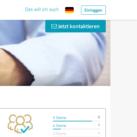
Das will ich auch
Einloggen
Jetzt kontaktieren
5
5 Sterne
1
4 Sterne
0
3 Sterne