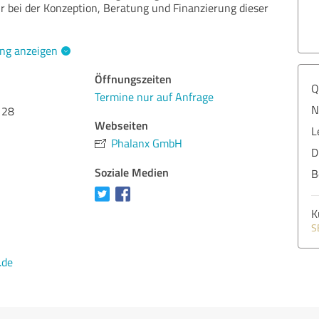
r bei der Konzeption, Beratung und Finanzierung dieser
ng anzeigen
Öffnungszeiten
Q
Termine nur auf Anfrage
N
 28
Webseiten
L
Phalanx GmbH
D
Soziale Medien
B
K
S
.de