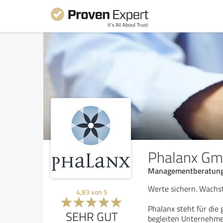
Phalanx G
Managementberatung
Werte sichern. Wachst
4,83
von
5
Phalanx steht für die 
SEHR GUT
begleiten Unternehmen