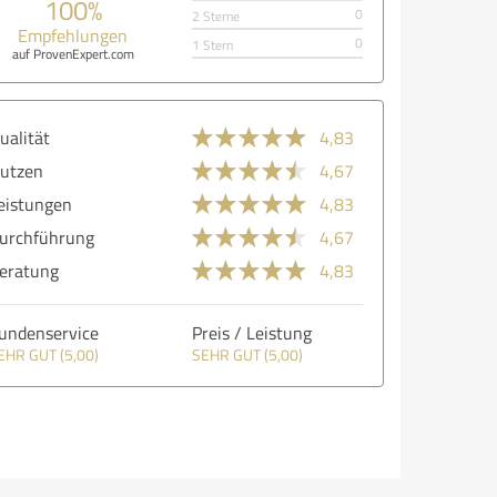
100%
0
2 Sterne
Empfehlungen
0
1 Stern
auf ProvenExpert.com
ualität
4,83
utzen
4,67
eistungen
4,83
urchführung
4,67
eratung
4,83
undenservice
Preis / Leistung
EHR GUT (5,00)
SEHR GUT (5,00)