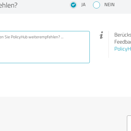
ehlen?
JA
NEIN
Berücks
Feedbac
Policy