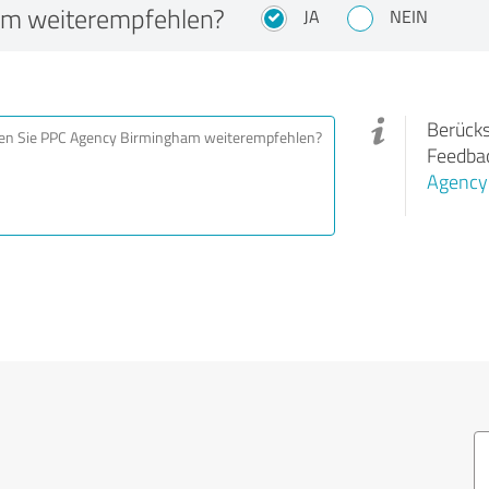
am weiterempfehlen?
JA
NEIN
Berücks
Feedbac
Agency