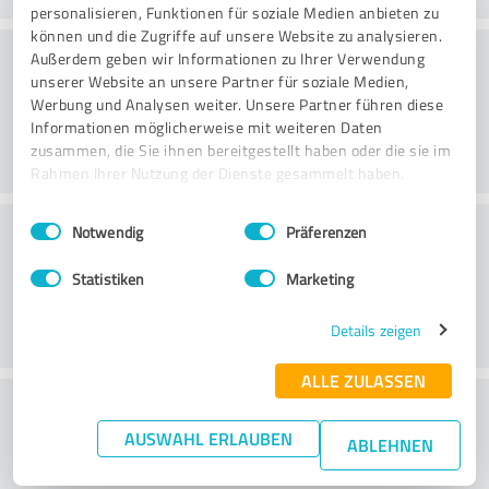
personalisieren, Funktionen für soziale Medien anbieten zu
können und die Zugriffe auf unsere Website zu analysieren.
Qualität
Außerdem geben wir Informationen zu Ihrer Verwendung
unserer Website an unsere Partner für soziale Medien,
Werbung und Analysen weiter. Unsere Partner führen diese
Informationen möglicherweise mit weiteren Daten
zusammen, die Sie ihnen bereitgestellt haben oder die sie im
Rahmen Ihrer Nutzung der Dienste gesammelt haben.
Einwilligungsauswahl
Impressum
|
Datenschutzbestimmungen
Kundenservice
Notwendig
Präferenzen
Statistiken
Marketing
Details zeigen
ALLE ZULASSEN
Wie beurteilen Sie das
AUSWAHL ERLAUBEN
Preis-/Leistungsverhältnis?
ABLEHNEN