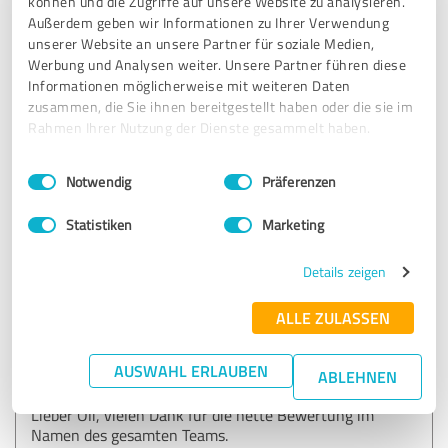
können und die Zugriffe auf unsere Website zu analysieren.
5,00 von 5
Außerdem geben wir Informationen zu Ihrer Verwendung
unserer Website an unsere Partner für soziale Medien,
SEHR GUT
Werbung und Analysen weiter. Unsere Partner führen diese
Empfehlung
Informationen möglicherweise mit weiteren Daten
zusammen, die Sie ihnen bereitgestellt haben oder die sie im
Sehr gute und nette Beratung. Ich fühle mich unglaublich
Rahmen Ihrer Nutzung der Dienste gesammelt haben.
wohl und gut aufgehoben bei meinen Beraterinnen und
Beratern. Rheinland kann ich nur empfehlen.
Einwilligungsauswahl
Impressum
|
Datenschutzbestimmungen
Notwendig
Präferenzen
Statistiken
Marketing
Erfahrungsbericht & Bewertung zu:
RheinLand Bezirksdirektion Schleich
Details zeigen
08.02.2022
Oli
ALLE ZULASSEN
Kommentar von RheinLand Bezirksdirektion
AUSWAHL ERLAUBEN
ABLEHNEN
Schleich:
Lieber Oli, vielen Dank für die nette Bewertung im
Namen des gesamten Teams.