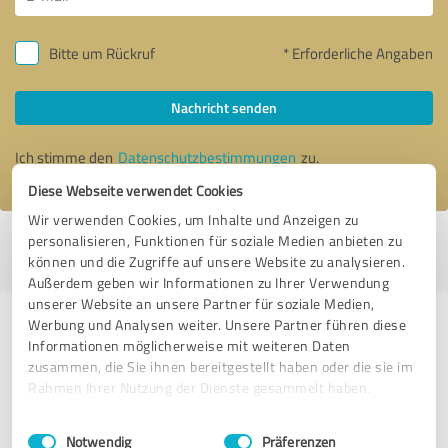
Bitte um Rückruf
* Erforderliche Angaben
Nachricht senden
Ich stimme den
Datenschutzbestimmungen
zu.
Diese Webseite verwendet Cookies
Wir verwenden Cookies, um Inhalte und Anzeigen zu
personalisieren, Funktionen für soziale Medien anbieten zu
Profil aktiv seit 01.09.2021 |
Letzte Aktualisierung: 23.05.2025
|
Profil
können und die Zugriffe auf unsere Website zu analysieren.
melden
Außerdem geben wir Informationen zu Ihrer Verwendung
unserer Website an unsere Partner für soziale Medien,
Werbung und Analysen weiter. Unsere Partner führen diese
Erfahrungen zu weiteren
Informationen möglicherweise mit weiteren Daten
Anbietern aus dem Bereich
zusammen, die Sie ihnen bereitgestellt haben oder die sie im
Marketing
Rahmen Ihrer Nutzung der Dienste gesammelt haben.
Einwilligungsauswahl
Impressum
|
Datenschutzbestimmungen
Andreas Lechelt
Notwendig
Präferenzen