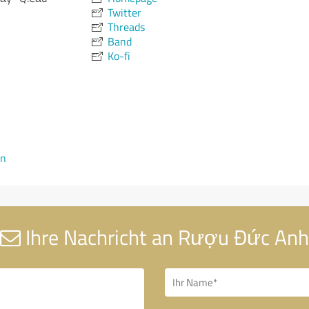
Twitter
Threads
Band
Ko-fi
en
Ihre Nachricht an Rượu Đức Anh