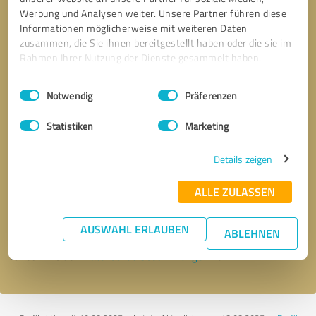
Werbung und Analysen weiter. Unsere Partner führen diese
Informationen möglicherweise mit weiteren Daten
zusammen, die Sie ihnen bereitgestellt haben oder die sie im
Rahmen Ihrer Nutzung der Dienste gesammelt haben.
Einwilligungsauswahl
Impressum
|
Datenschutzbestimmungen
Notwendig
Präferenzen
Statistiken
Marketing
Details zeigen
Bitte um Rückruf
* Erforderliche Angaben
ALLE ZULASSEN
Nachricht senden
AUSWAHL ERLAUBEN
ABLEHNEN
Ich stimme den
Datenschutzbestimmungen
zu.