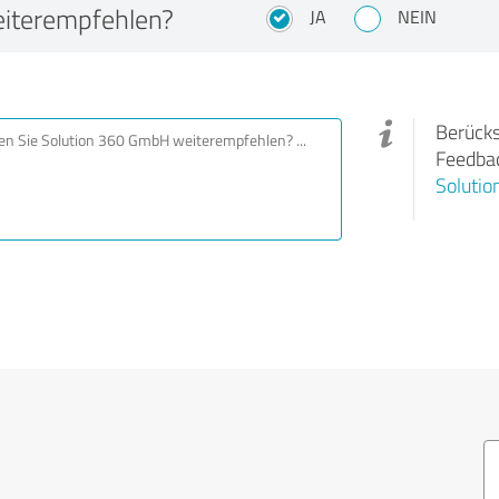
iterempfehlen?
JA
NEIN
Berücks
Feedbac
Soluti