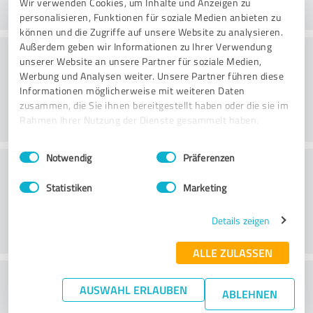
Wir verwenden Cookies, um Inhalte und Anzeigen zu
personalisieren, Funktionen für soziale Medien anbieten zu
können und die Zugriffe auf unsere Website zu analysieren.
Außerdem geben wir Informationen zu Ihrer Verwendung
Beratung
unserer Website an unsere Partner für soziale Medien,
Werbung und Analysen weiter. Unsere Partner führen diese
Informationen möglicherweise mit weiteren Daten
zusammen, die Sie ihnen bereitgestellt haben oder die sie im
Rahmen Ihrer Nutzung der Dienste gesammelt haben.
Einwilligungsauswahl
Impressum
|
Datenschutzbestimmungen
Notwendig
Präferenzen
Kundenservice
Statistiken
Marketing
Details zeigen
ALLE ZULASSEN
Wie beurteilen Sie das
AUSWAHL ERLAUBEN
ABLEHNEN
Preis-/Leistungsverhältnis?