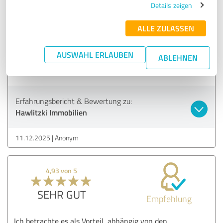
unserer Immobilie gut, alle Faktoren wurden
Details zeigen
berücksichtigt, auch auf Umstände die den Wert negativ
beeinttächtigen könnnten.
ALLE ZULASSEN
Alles im Allen waren mit von der Beratung und
Einschätzung zufrieden und haben jetzt eine reale
AUSWAHL ERLAUBEN
Vorstellung über den Wert unserer Immobilien.
ABLEHNEN
Vielen Dank
Erfahrungsbericht & Bewertung zu:
Hawlitzki Immobilien
11.12.2025
Anonym
4,93 von 5
SEHR GUT
Empfehlung
Ich betrachte es als Vorteil, abhängig von den