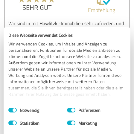
SEHR GUT
Empfehlung
Wir sind in mit Hawlitzki-Immobilien sehr zufrieden, und
würden ihn immer wieder gerne weiter empfehlen.
Diese Webseite verwendet Cookies
War ein "Sorglos-Paket"
Wir verwenden Cookies, um Inhalte und Anzeigen zu
personalisieren, Funktionen für soziale Medien anbieten zu
Erfahrungsbericht & Bewertung zu:
können und die Zugriffe auf unsere Website zu analysieren.
Hawlitzki Immobilien
Außerdem geben wir Informationen zu Ihrer Verwendung
unserer Website an unsere Partner für soziale Medien,
Werbung und Analysen weiter. Unsere Partner führen diese
12.12.2025
Anonym
Informationen möglicherweise mit weiteren Daten
zusammen, die Sie ihnen bereitgestellt haben oder die sie im
Rahmen Ihrer Nutzung der Dienste gesammelt haben.
5,00 von 5
Einwilligungsauswahl
Impressum
|
Datenschutzbestimmungen
Notwendig
Präferenzen
SEHR GUT
Empfehlung
Statistiken
Marketing
Sehr kompetente Beratung, empfanden die Bewertung