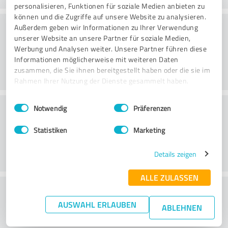
personalisieren, Funktionen für soziale Medien anbieten zu
können und die Zugriffe auf unsere Website zu analysieren.
Beratung
Außerdem geben wir Informationen zu Ihrer Verwendung
unserer Website an unsere Partner für soziale Medien,
Werbung und Analysen weiter. Unsere Partner führen diese
Informationen möglicherweise mit weiteren Daten
zusammen, die Sie ihnen bereitgestellt haben oder die sie im
Rahmen Ihrer Nutzung der Dienste gesammelt haben.
Einwilligungsauswahl
Impressum
|
Datenschutzbestimmungen
Kundenservice
Notwendig
Präferenzen
Statistiken
Marketing
Details zeigen
ALLE ZULASSEN
Wie beurteilen Sie das
AUSWAHL ERLAUBEN
Preis-/Leistungsverhältnis?
ABLEHNEN