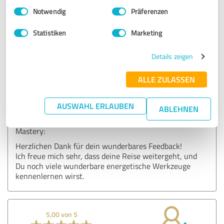
Einwilligungsauswahl
Impressum
|
Datenschutzbestimmungen
Liebe Tamara, ich danke dir für alles, für deine
Notwendig
Präferenzen
Hilfsbereitschaft, deine Weisheit und dein Sein❤️🍀✨
Statistiken
Marketing
Erfahrungsbericht & Bewertung zu:
Details zeigen
Tamara Schenk | Energy Field Mastery
ALLE ZULASSEN
19.06.2025
Anonym
AUSWAHL ERLAUBEN
ABLEHNEN
Kommentar von Tamara Schenk | Energy Field
Mastery:
Herzlichen Dank für dein wunderbares Feedback!
Ich freue mich sehr, dass deine Reise weitergeht, und
Du noch viele wunderbare energetische Werkzeuge
kennenlernen wirst.
5,00 von 5