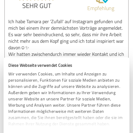
SEHR GUT
Empfehlung
Ich habe Tamara per 'Zufall' auf Instagram gefunden und
mich bei einem ihrer demnächsten Vorträge angemeldet.
Es war sehr beeindruckend, so sehr, dass mir ihre Arbeit
nicht mehr aus dem Kopf ging und ich total inspiriert war
davon☺️✨
Wir hatten zwischendurch immer wieder Kontakt und ich
buchte auch mehrere Clearings bei ihr, die ich sehr gerne
Diese Webseite verwendet Cookies
höre.
Nach einem Call hatte sie das Gefühl, ich gehöre in ihre
Wir verwenden Cookies, um Inhalte und Anzeigen zu
Ausbildung und da mein Gefühl gleicher Meinung war,
personalisieren, Funktionen für soziale Medien anbieten zu
habe ich mich entschieden, diese Ausbildung zu machen,
können und die Zugriffe auf unsere Website zu analysieren.
Außerdem geben wir Informationen zu Ihrer Verwendung
für mich selber und auch weil ich anderen Menschen sowie
unserer Website an unsere Partner für soziale Medien,
auch Tieren helfen möchte, sich von ihren Lasten zu
Werbung und Analysen weiter. Unsere Partner führen diese
befreien✨✨
Informationen möglicherweise mit weiteren Daten
Ich bereue es nicht, diesen Schritt für mich zu gegangen zu
zusammen, die Sie ihnen bereitgestellt haben oder die sie im
sein und bin sehr dankbar, Tamara und ihre tolle Arbeit
Rahmen Ihrer Nutzung der Dienste gesammelt haben.
kennen gelernt zu haben, sowie für eine tolle Gruppe in der
Ausbildung❤️🙏🏻