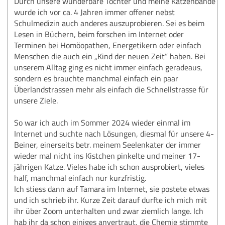
Durch unsere wunderbare Tochter und meine Katzenbande
wurde ich vor ca. 4 Jahren immer offener nebst
Schulmedizin auch anderes auszuprobieren. Sei es beim
Lesen in Büchern, beim forschen im Internet oder
Terminen bei Homöopathen, Energetikern oder einfach
Menschen die auch ein „Kind der neuen Zeit“ haben. Bei
unserem Alltag ging es nicht immer einfach geradeaus,
sondern es brauchte manchmal einfach ein paar
Überlandstrassen mehr als einfach die Schnellstrasse für
unsere Ziele.
So war ich auch im Sommer 2024 wieder einmal im
Internet und suchte nach Lösungen, diesmal für unsere 4-
Beiner, einerseits betr. meinem Seelenkater der immer
wieder mal nicht ins Kistchen pinkelte und meiner 17-
jährigen Katze. Vieles habe ich schon ausprobiert, vieles
half, manchmal einfach nur kurzfristig.
Ich stiess dann auf Tamara im Internet, sie postete etwas
und ich schrieb ihr. Kurze Zeit darauf durfte ich mich mit
ihr über Zoom unterhalten und zwar ziemlich lange. Ich
hab ihr da schon einiges anvertraut, die Chemie stimmte