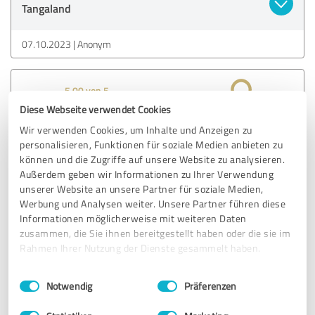
Tangaland
07.10.2023
Anonym
5,00 von 5
Diese Webseite verwendet Cookies
SEHR GUT
Empfehlung
Wir verwenden Cookies, um Inhalte und Anzeigen zu
personalisieren, Funktionen für soziale Medien anbieten zu
können und die Zugriffe auf unsere Website zu analysieren.
Wunderschönes Produkt, hervorragende Verarbeitung und
Außerdem geben wir Informationen zu Ihrer Verwendung
Design und Sorgfalt bei der Verpackung. Ausgezeichneter
unserer Website an unsere Partner für soziale Medien,
Stoff und Farbe wie auf dem Foto. Sehr zufrieden,
Werbung und Analysen weiter. Unsere Partner führen diese
Tangaland absolut empfehlenswert für einen Bikini von
Informationen möglicherweise mit weiteren Daten
großer Qualität und Schönheit
zusammen, die Sie ihnen bereitgestellt haben oder die sie im
Originaltext anzeigen
Rahmen Ihrer Nutzung der Dienste gesammelt haben.
Einwilligungsauswahl
Impressum
|
Datenschutzbestimmungen
Notwendig
Präferenzen
Erfahrungsbericht & Bewertung zu:
Tangaland