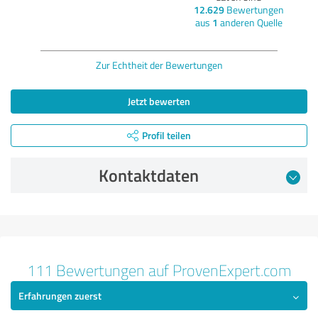
12.629
Bewertungen
aus
1
anderen Quelle
Zur Echtheit der Bewertungen
Jetzt bewerten
Profil teilen
Kontaktdaten
Bewertung vom 21.11.2025
5,00 von 5
111 Bewertungen auf ProvenExpert.com
Erfahrungen zuerst
SEHR GUT
Empfehlung