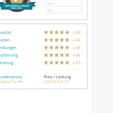
0
2 Sterne
0
1 Stern
ualität
4,98
utzen
4,94
eistungen
4,98
usführung
4,96
eratung
4,93
undenservice
Preis / Leistung
EHR GUT (4,98)
SEHR GUT (4,77)