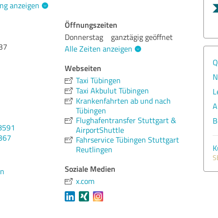
ng anzeigen
Öffnungszeiten
Donnerstag
ganztägig geöffnet
37
Alle Zeiten anzeigen
Q
Webseiten
N
Taxi Tübingen
Taxi Akbulut Tübingen
L
Krankenfahrten ab und nach
A
Tübingen
Flughafentransfer Stuttgart &
B
8591
AirportShuttle
367
Fahrservice Tübingen Stuttgart
K
Reutlingen
S
Soziale Medien
en
x.com