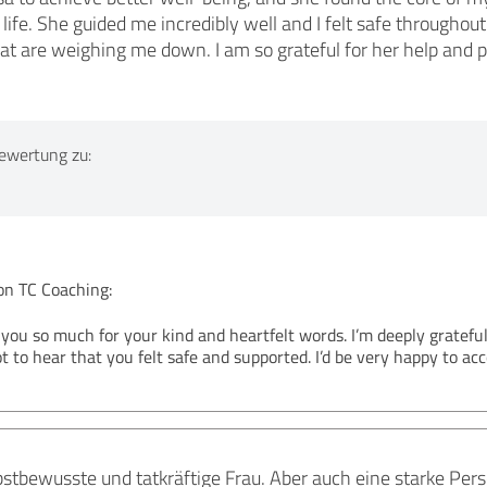
life. She guided me incredibly well and I felt safe throughout
that are weighing me down. I am so grateful for her help and 
ewertung zu:
n TC Coaching:
 you so much for your kind and heartfelt words. I’m deeply gratefu
ot to hear that you felt safe and supported. I’d be very happy to 
bstbewusste und tatkräftige Frau. Aber auch eine starke Persö