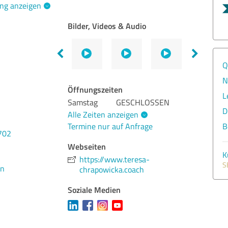
ng anzeigen
Bilder, Videos & Audio
Q
N
Öffnungszeiten
L
Samstag
GESCHLOSSEN
D
Alle Zeiten anzeigen
Termine nur auf Anfrage
B
702
Webseiten
K
https://www.teresa-
S
en
chrapowicka.coach
Soziale Medien