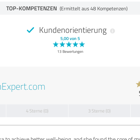
TOP-KOMPETENZEN
(Ermittelt aus 48 Kompetenzen)
Kundenorientierung
5,00 von 5
13 Bewertungen
nExpert.com
4 Sterne (0)
3 Sterne (0)
sa to achieve better well-being, and she found the core of my