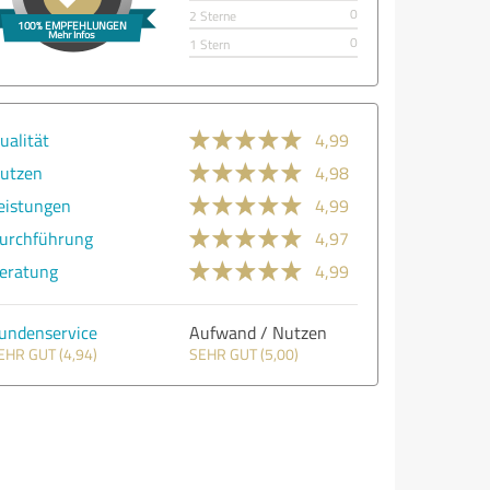
0
2 Sterne
0
1 Stern
ualität
4,99
utzen
4,98
eistungen
4,99
urchführung
4,97
eratung
4,99
undenservice
Aufwand / Nutzen
EHR GUT (4,94)
SEHR GUT (5,00)